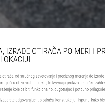
, IZRADE OTIRAČA PO MERI I 
LOKACIJI
otirače, od stručnog savetovanja i preciznog merenja do izrade o
jući u obzir vrstu objekta, frekvenciju prolaza, tehničke zahteve 
ešenje koje će biti funkcionalno, dugotrajno i potpuno prilago
rete odgovarajući tip otirača, konstrukciju i ispunu, kako biste