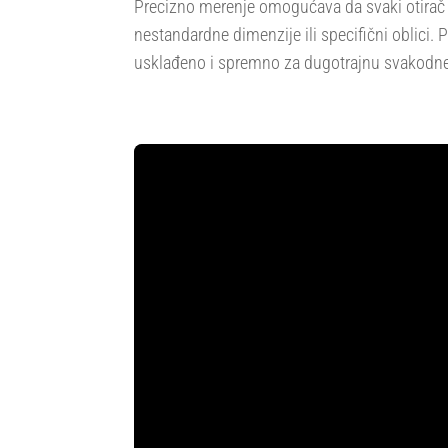
Precizno merenje omogućava da svaki otirač 
nestandardne dimenzije ili specifični oblici. 
usklađeno i spremno za dugotrajnu svakodn