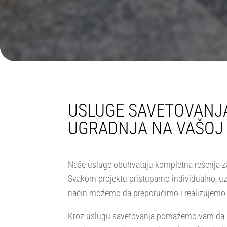
USLUGE SAVETOVANJA
UGRADNJA NA VAŠOJ 
Naše usluge obuhvataju kompletna rešenja za 
Svakom projektu pristupamo individualno, uzima
način možemo da preporučimo i realizujemo r
Kroz uslugu savetovanja pomažemo vam da izabe