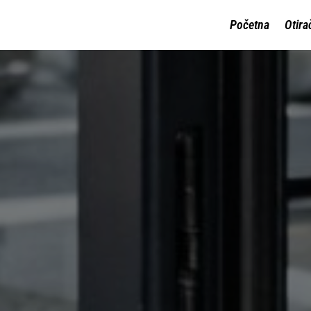
Početna
Otira