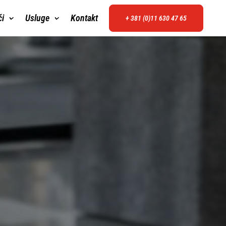
či
Usluge
Kontakt
+ 381 (0)11 630 47 65