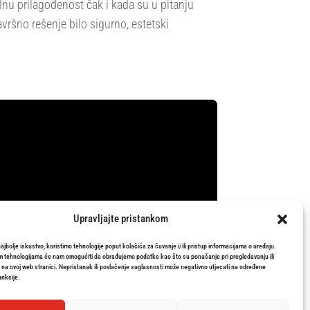
nu prilagođenost čak i kada su u pitanju
avršno rešenje bilo sigurno, estetski
Upravljajte pristankom
najbolje iskustvo, koristimo tehnologije poput kolačića za čuvanje i/ili pristup informacijama o uređaju.
m tehnologijama će nam omogućiti da obrađujemo podatke kao što su ponašanje pri pregledavanju ili
i na ovoj web stranici. Nepristanak ili povlačenje suglasnosti može negativno utjecati na određene
unkcije.