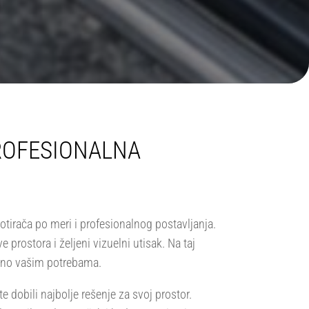
PROFESIONALNA
tirača po meri i profesionalnog postavljanja.
prostora i željeni vizuelni utisak. Na taj
đeno vašim potrebama.
 dobili najbolje rešenje za svoj prostor.